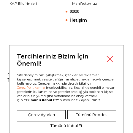
KAP Bildirimleri
Manifestomuz
SSS
İletişim
Tercihleriniz Bizim İçin
Önemli!
Copyright © 2023
Borusan Yatırım
Site deneyiminizi iyileştirmek, içerikleri ve reklamları
kişiselleştirmek ve site trafiğini analiz etmek amacıyla çerezler
Tüm Hakları Saklıdır.
kullanıyoruz. Çerezler hakkında detaylı bilgi için
Çerez Politikamızı
inceleyebilirsiniz. Kesinlikle gerekli olmayan
çerezlerin kullanımına ve çerezler aracılığıyla toplanan kişisel
verilerinizin yurt dışına aktarılmasına onay vermek
için
“Tümünü Kabul Et”
butonuna tıklayabilirsiniz.
Bilgi Toplumu Hizmetleri
Kullanım Koşulları
Çerez Politikası
Kişisel Verilerin Korunması
Çerez Ayarları
Tümünü Reddet
Kişisel Verilen İşlenmesi Hakkında Aydınlatma Metni
Tümünü Kabul Et