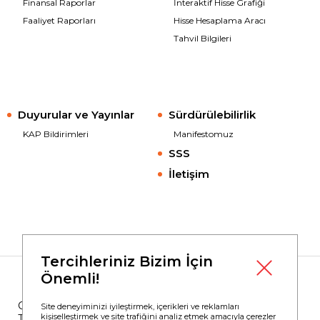
Finansal Raporlar
İnteraktif Hisse Grafiği
Faaliyet Raporları
Hisse Hesaplama Aracı
Tahvil Bilgileri
Duyurular ve Yayınlar
Sürdürülebilirlik
KAP Bildirimleri
Manifestomuz
SSS
İletişim
Tercihleriniz Bizim İçin
Önemli!
Copyright © 2023
Borusan Yatırım
Site deneyiminizi iyileştirmek, içerikleri ve reklamları
kişiselleştirmek ve site trafiğini analiz etmek amacıyla çerezler
Tüm Hakları Saklıdır.